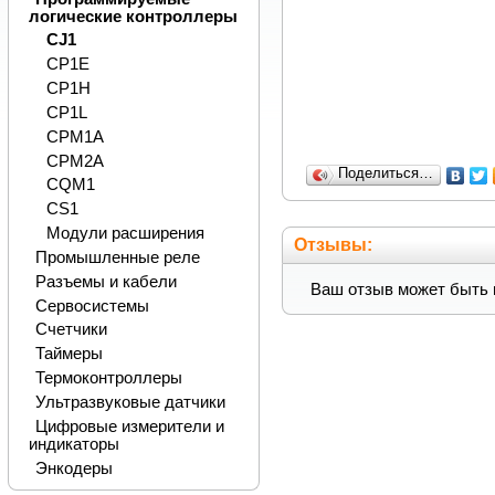
логические контроллеры
CJ1
CP1E
CP1H
CP1L
CPM1A
CPM2A
Поделиться…
CQM1
CS1
Модули расширения
Отзывы:
Промышленные реле
Разъемы и кабели
Ваш отзыв может быть 
Сервосистемы
Счетчики
Таймеры
Термоконтроллеры
Ультразвуковые датчики
Цифровые измерители и
индикаторы
Энкодеры