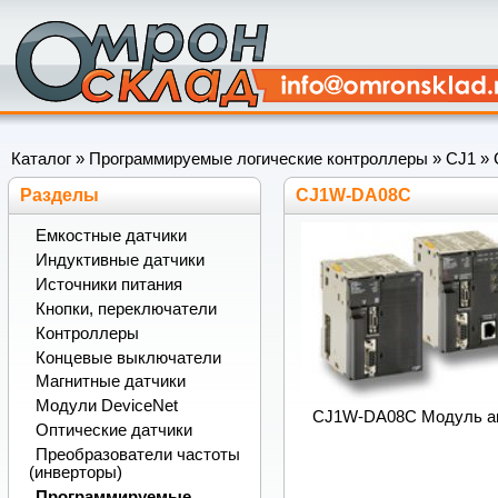
Каталог
»
Программируемые логические контроллеры
»
CJ1
»
Разделы
CJ1W-DA08C
Емкостные датчики
Индуктивные датчики
Источники питания
Кнопки, переключатели
Контроллеры
Концевые выключатели
Магнитные датчики
Модули DeviceNet
CJ1W-DA08C Модуль ана
Оптические датчики
Преобразователи частоты
(инверторы)
Программируемые