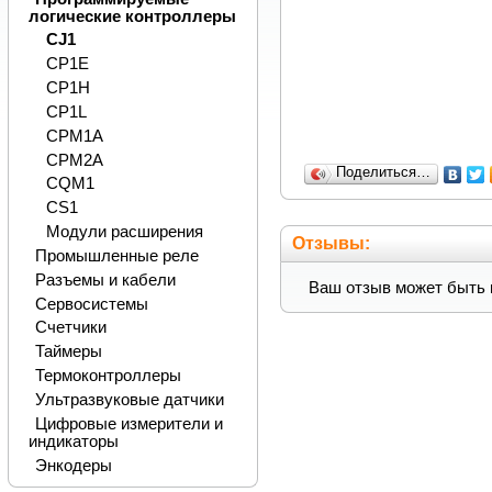
логические контроллеры
CJ1
CP1E
CP1H
CP1L
CPM1A
CPM2A
Поделиться…
CQM1
CS1
Модули расширения
Отзывы:
Промышленные реле
Разъемы и кабели
Ваш отзыв может быть 
Сервосистемы
Счетчики
Таймеры
Термоконтроллеры
Ультразвуковые датчики
Цифровые измерители и
индикаторы
Энкодеры