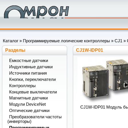
Каталог
»
Программируемые логические контроллеры
»
CJ1
»
Разделы
CJ1W-IDP01
Емкостные датчики
Индуктивные датчики
Источники питания
Кнопки, переключатели
Контроллеры
Концевые выключатели
Магнитные датчики
Модули DeviceNet
CJ1W-IDP01 Модуль быс
Оптические датчики
Преобразователи частоты
(инверторы)
Программируемые