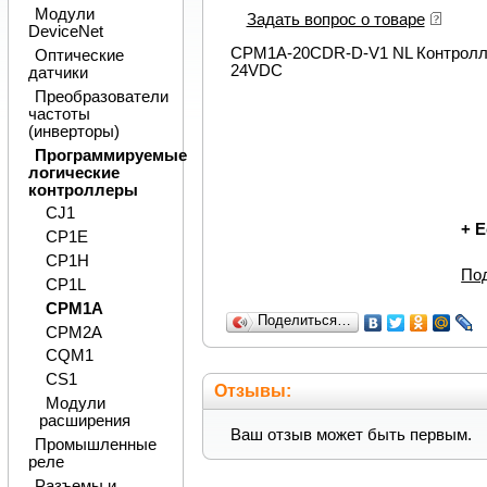
Модули
Задать вопрос о товаре
DeviceNet
CPM1A-20CDR-D-V1 NL Контроллер
Оптические
24VDC
датчики
Преобразователи
частоты
(инверторы)
Программируемые
логические
контроллеры
CJ1
+
Е
CP1E
CP1H
По
CP1L
CPM1A
Поделиться…
CPM2A
CQM1
CS1
Отзывы:
Модули
расширения
Ваш отзыв может быть первым.
Промышленные
реле
Разъемы и