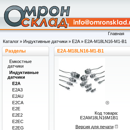
Главная
Каталог
»
Индуктивные датчики
»
E2A
»
E2A-M18LN16-M1-B1
Разделы
E2A-M18LN16-M1-B1
Емкостные
датчики
Индуктивные
датчики
E2A
E2A3
E2AU
E2CA
E2E
Код товара:
E2E2
E2AM18LN16M1B1
E2EC
Версия для печати
E2EG