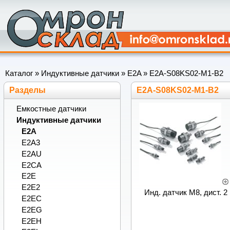
Каталог
»
Индуктивные датчики
»
E2A
»
E2A-S08KS02-M1-B2
Разделы
E2A-S08KS02-M1-B2
Емкостные датчики
Индуктивные датчики
E2A
E2A3
E2AU
E2CA
E2E
E2E2
Инд. датчик M8, дист. 2
E2EC
E2EG
E2EH