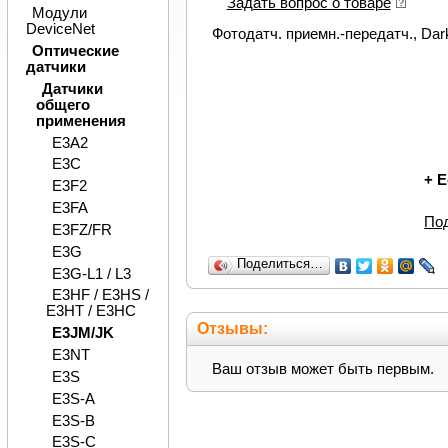
Задать вопрос о товаре
Модули
DeviceNet
Фотодатч. приемн.-передатч., Dar
Оптические
датчики
Датчики
общего
применения
E3A2
E3C
+
Е
E3F2
E3FA
По
E3FZ/FR
E3G
Поделиться…
E3G-L1 / L3
E3HF / E3HS /
E3HT / E3HC
Отзывы:
E3JM/JK
E3NT
Ваш отзыв может быть первым.
E3S
E3S-A
E3S-B
E3S-C