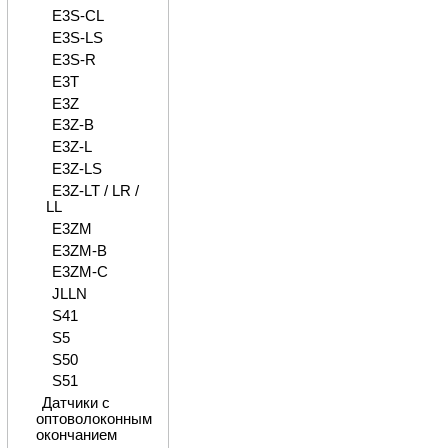
E3S-CL
E3S-LS
E3S-R
E3T
E3Z
E3Z-B
E3Z-L
E3Z-LS
E3Z-LT / LR /
LL
E3ZM
E3ZM-B
E3ZM-C
JLLN
S41
S5
S50
S51
Датчики с
оптоволоконным
окончанием