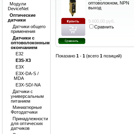
оптоволокном, NPN
Модули
выход
DeviceNet
Оптические
датчики
9.600,00 руб.
Датчики общего
Сравнить
применения
Датчики с
оптоволоконным
окончанием
E32
Показано
1
-
1
(всего
1
позиций)
E3S-X3
E3X
E3X-DA-S /
MDA
E3X-SD/-NA
Датчики с
универсальным
питанием
Миниатюрные
Фотодатчики
Принадлежности
для оптических
датчиков