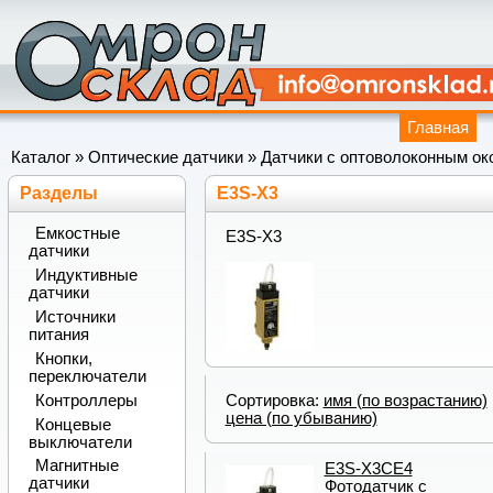
Главная
Каталог
»
Оптические датчики
»
Датчики с оптоволоконным ок
Разделы
E3S-X3
Емкостные
E3S-X3
датчики
Индуктивные
датчики
Источники
питания
Кнопки,
переключатели
Сортировка:
имя (по возрастанию)
Контроллеры
цена (по убыванию)
Концевые
выключатели
Магнитные
E3S-X3CE4
датчики
Фотодатчик с