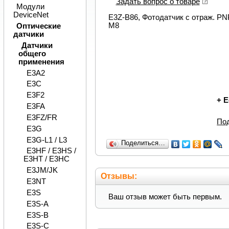
Задать вопрос о товаре
Модули
DeviceNet
E3Z-B86, Фотодатчик с отраж. PN
M8
Оптические
датчики
Датчики
общего
применения
E3A2
E3C
E3F2
+
Е
E3FA
E3FZ/FR
По
E3G
E3G-L1 / L3
Поделиться…
E3HF / E3HS /
E3HT / E3HC
E3JM/JK
Отзывы:
E3NT
E3S
Ваш отзыв может быть первым.
E3S-A
E3S-B
E3S-C