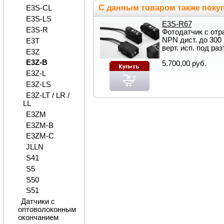
С данным товаром также поку
E3S-CL
E3S-LS
E3S-R67
E3S-R
Фотодатчик с отр
NPN дист. до 300
E3T
верт. исп. под ра
E3Z
E3Z-B
5.700,00 руб.
E3Z-L
E3Z-LS
E3Z-LT / LR /
LL
E3ZM
E3ZM-B
E3ZM-C
JLLN
S41
S5
S50
S51
Датчики с
оптоволоконным
окончанием