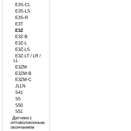
E3S-CL
E3S-LS
E3S-R
E3T
E3Z
E3Z-B
E3Z-L
E3Z-LS
E3Z-LT / LR /
LL
E3ZM
E3ZM-B
E3ZM-C
JLLN
S41
S5
S50
S51
Датчики с
оптоволоконным
окончанием