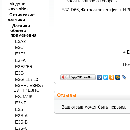
Задать вопрос о товаре
Модули
DeviceNet
E3Z-D66, Фотодатчик дифузн. NP
Оптические
датчики
Датчики
общего
применения
E3A2
E3C
+
Е
E3F2
E3FA
По
E3FZ/FR
E3G
Поделиться…
E3G-L1 / L3
E3HF / E3HS /
E3HT / E3HC
Отзывы:
E3JM/JK
E3NT
Ваш отзыв может быть первым.
E3S
E3S-A
E3S-B
E3S-C