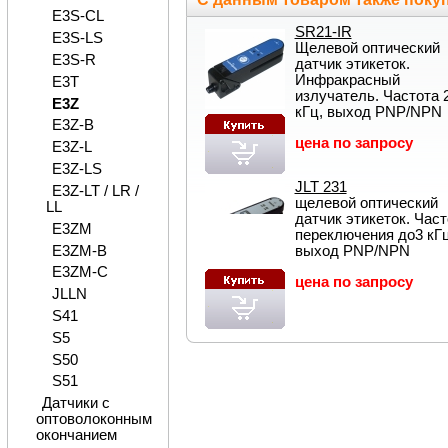
E3S-CL
SR21-IR
E3S-LS
Щелевой оптический
E3S-R
датчик этикеток.
Инфракрасный
E3T
излучатель. Частота 
E3Z
кГц, выход PNP/NPN
E3Z-B
цена по запросу
E3Z-L
E3Z-LS
JLT 231
E3Z-LT / LR /
щелевой оптический
LL
датчик этикеток. Част
E3ZM
переключения до3 кГц
E3ZM-B
выход PNP/NPN
E3ZM-C
цена по запросу
JLLN
S41
S5
S50
S51
Датчики с
оптоволоконным
окончанием