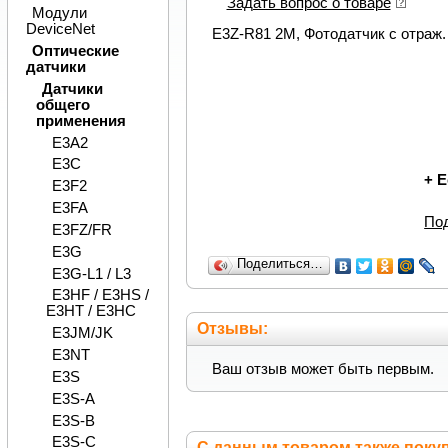
Задать вопрос о товаре
Модули
DeviceNet
E3Z-R81 2M, Фотодатчик с отраж. 
Оптические
датчики
Датчики
общего
применения
E3A2
E3C
+
Е
E3F2
E3FA
По
E3FZ/FR
E3G
Поделиться…
E3G-L1 / L3
E3HF / E3HS /
E3HT / E3HC
Отзывы:
E3JM/JK
E3NT
Ваш отзыв может быть первым.
E3S
E3S-A
E3S-B
E3S-C
С данным товаром также поку