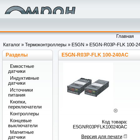
Главная
Каталог
»
Термоконтроллеры
»
E5GN
»
E5GN-R03P-FLK 100-2
Разделы
E5GN-R03P-FLK 100-240AC
Емкостные
датчики
Индуктивные
датчики
Источники
питания
Кнопки,
переключатели
Контроллеры
Концевые
Код товара:
выключатели
E5GNR03PFLK100240AC
Магнитные
Версия для печати
датчики