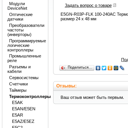
Модули
Задать вопрос о товаре
DeviceNet
E5GN-R03P-FLK 100-240AC Термок
Оптические
размер 24 х 48 мм
датчики
Преобразователи
частоты
(инверторы)
Программируемые
логические
контроллеры
Промышленные
По
реле
Разъемы и
Поделиться…
кабели
Сервосистемы
Счетчики
Отзывы:
Таймеры
Термоконтроллеры
Ваш отзыв может быть первым.
E5AK
E5AN/E5EN
E5AR
E5AZ/E5EZ
E5C2