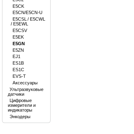
E5CK
E5CN/E5CN-U
E5CSL / E5CWL
/ E5EWL
E5CSV
E5EK
E5GN
E5ZN
EJ1
ES1B
ES1C
EVS-T
Аксессуары
Ультразвуковые
датчики
Цифровые
измерители и
индикаторы
Энкодеры