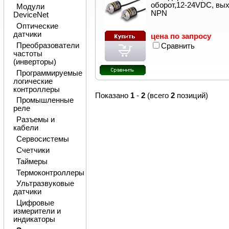
оборот,12-24VDC, вы
Модули
NPN
DeviceNet
Оптические
датчики
цена по запросу
Преобразователи
Сравнить
частоты
(инверторы)
Программируемые
логические
контроллеры
Показано
1
-
2
(всего
2
позиций)
Промышленные
реле
Разъемы и
кабели
Сервосистемы
Счетчики
Таймеры
Термоконтроллеры
Ультразвуковые
датчики
Цифровые
измерители и
индикаторы