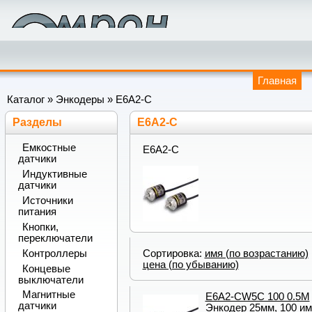
Главная
Каталог
»
Энкодеры
»
E6A2-C
Разделы
E6A2-C
Емкостные
E6A2-C
датчики
Индуктивные
датчики
Источники
питания
Кнопки,
переключатели
Сортировка:
имя (по возрастанию)
Контроллеры
цена (по убыванию)
Концевые
выключатели
Магнитные
E6A2-CW5C 100 0.5M
датчики
Энкодер 25мм, 100 им