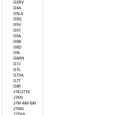
G2RV
G4A
G5LA
G5Q
G5V
G5Y
G6A
G6B
G6D
G6L
G6RN
G7J
G7L
G7SA
G7T
G8P
J7K/J7TK
J7KN
J7M-AM/-BM
J7MN
J7TKN