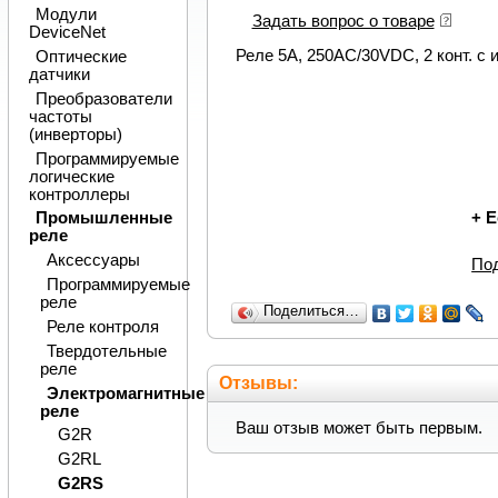
Модули
Задать вопрос о товаре
DeviceNet
Реле 5А, 250АС/30VDC, 2 конт. с и
Оптические
датчики
Преобразователи
частоты
(инверторы)
Программируемые
логические
контроллеры
+
Е
Промышленные
реле
Аксессуары
По
Программируемые
реле
Поделиться…
Реле контроля
Твердотельные
реле
Отзывы:
Электромагнитные
реле
Ваш отзыв может быть первым.
G2R
G2RL
G2RS