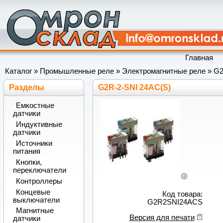
Главная
Каталог
»
Промышленные реле
»
Электромагнитные реле
»
G
Разделы
G2R-2-SNI 24AC(S)
Емкостные
датчики
Индуктивные
датчики
Источники
питания
Кнопки,
переключатели
Контроллеры
Концевые
Код товара:
выключатели
G2R2SNI24ACS
Магнитные
Версия для печати
датчики