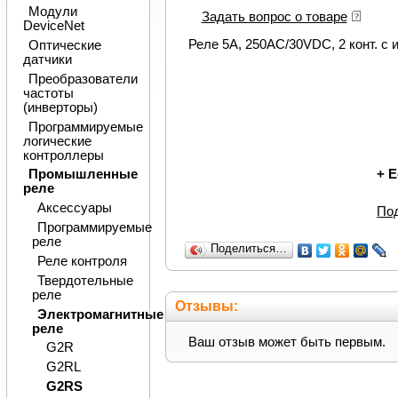
Модули
Задать вопрос о товаре
DeviceNet
Реле 5А, 250АС/30VDC, 2 конт. с 
Оптические
датчики
Преобразователи
частоты
(инверторы)
Программируемые
логические
контроллеры
+
Е
Промышленные
реле
Аксессуары
По
Программируемые
реле
Поделиться…
Реле контроля
Твердотельные
реле
Отзывы:
Электромагнитные
реле
Ваш отзыв может быть первым.
G2R
G2RL
G2RS