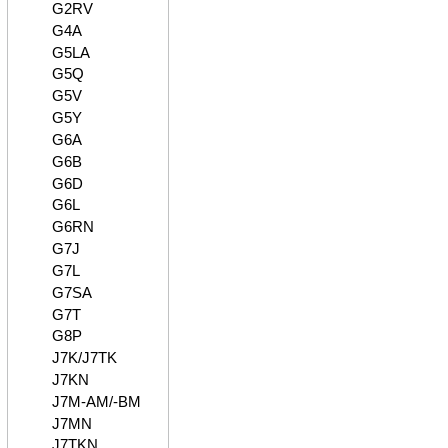
G2RV
G4A
G5LA
G5Q
G5V
G5Y
G6A
G6B
G6D
G6L
G6RN
G7J
G7L
G7SA
G7T
G8P
J7K/J7TK
J7KN
J7M-AM/-BM
J7MN
J7TKN