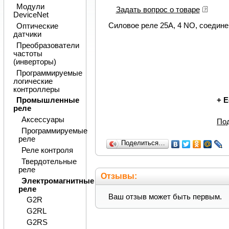
Модули
Задать вопрос о товаре
DeviceNet
Силовое реле 25A, 4 NO, соедине
Оптические
датчики
Преобразователи
частоты
(инверторы)
Программируемые
логические
контроллеры
+
Е
Промышленные
реле
Аксессуары
По
Программируемые
реле
Поделиться…
Реле контроля
Твердотельные
реле
Отзывы:
Электромагнитные
реле
Ваш отзыв может быть первым.
G2R
G2RL
G2RS