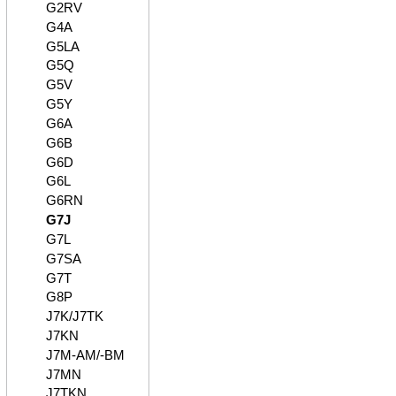
G2RV
G4A
G5LA
G5Q
G5V
G5Y
G6A
G6B
G6D
G6L
G6RN
G7J
G7L
G7SA
G7T
G8P
J7K/J7TK
J7KN
J7M-AM/-BM
J7MN
J7TKN