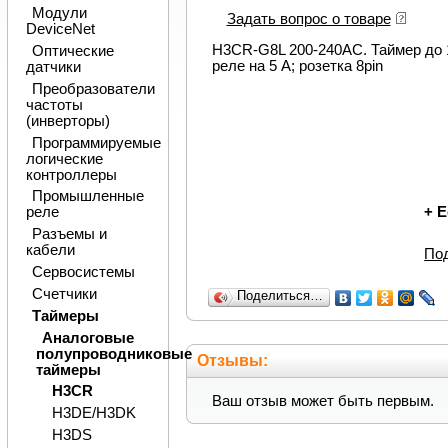
Модули
Задать вопрос о товаре
DeviceNet
H3CR-G8L 200-240AC. Таймер до 12
Оптические
реле на 5 A; розетка 8pin
датчики
Преобразователи
частоты
(инверторы)
Программируемые
логические
контроллеры
Промышленные
+
Е
реле
Разъемы и
кабели
По
Сервосистемы
Счетчики
Поделиться…
Таймеры
Аналоговые
полупроводниковые
Отзывы:
таймеры
H3CR
Ваш отзыв может быть первым.
H3DE/H3DK
H3DS