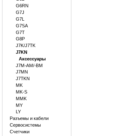
G6RN
G7J
G7L
G7SA
G7T
G8P
J7K/J7TK
J7KN
Аксессуары
J7M-AM/-BM
J7MN
J7TKN
MK
MK-S
MMK
MY
LY
Разъемы и кабели
Сервосистемы
Счетчики