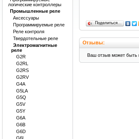
логические контроллеры
Промышленные реле
Аксессуары
Поделиться…
Программируемые реле
Реле контроля
Твердотельные реле
Отзывы:
Электромагнитные
реле
Ваш отзыв может быть 
G2R
G2RL
G2RS
G2RV
G4A
G5LA
G5Q
G5V
G5Y
G6A
G6B
G6D
G6L