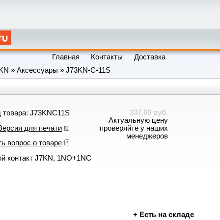
Главная
Контакты
Доставка
KN
»
Аксессуары
»
J73KN-C-11S
337,00 руб.
д товара: J73KNC11S
Актуальную цену
Версия для печати
проверяйте у наших
менеджеров
ь вопрос о товаре
ой контакт J7KN, 1NO+1NC
+
Есть на складе