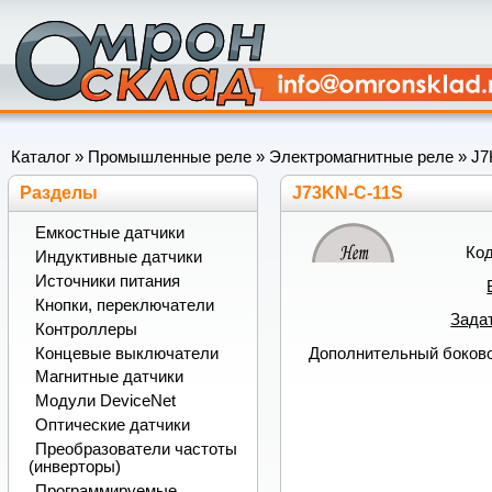
Каталог
»
Промышленные реле
»
Электромагнитные реле
»
J7
Разделы
J73KN-C-11S
Емкостные датчики
Ко
Индуктивные датчики
Источники питания
Кнопки, переключатели
Задат
Контроллеры
Концевые выключатели
Дополнительный боков
Магнитные датчики
Модули DeviceNet
Оптические датчики
Преобразователи частоты
(инверторы)
Программируемые