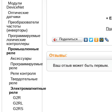
Модули
DeviceNet
Оптические
датчики
+
Е
Преобразователи
частоты
По
(инверторы)
Программируемые
Поделиться…
логические
контроллеры
Промышленные
реле
Отзывы:
Аксессуары
Программируемые
Ваш отзыв может быть первым.
реле
Реле контроля
Твердотельные
реле
Электромагнитные
реле
G2R
G2RL
G2RS