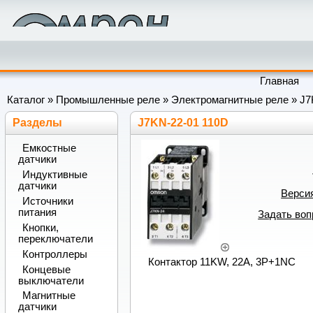
Главная
Каталог
»
Промышленные реле
»
Электромагнитные реле
»
J7
Разделы
J7KN-22-01 110D
Емкостные
датчики
Индуктивные
датчики
Верси
Источники
питания
Задать воп
Кнопки,
переключатели
Контроллеры
Контактор 11KW, 22A, 3P+1NC
Концевые
выключатели
Магнитные
датчики