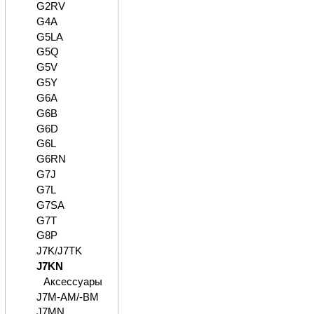
G2RV
G4A
G5LA
G5Q
G5V
G5Y
G6A
G6B
G6D
G6L
G6RN
G7J
G7L
G7SA
G7T
G8P
J7K/J7TK
J7KN
Аксессуары
J7M-AM/-BM
J7MN