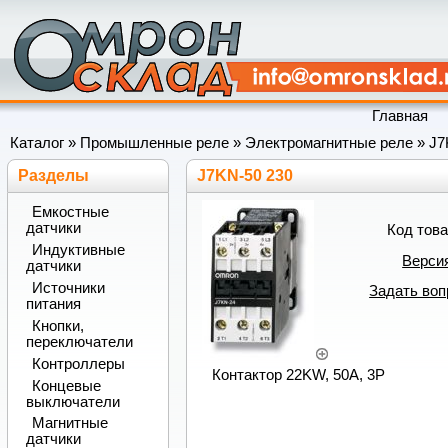
Главная
Каталог
»
Промышленные реле
»
Электромагнитные реле
»
J7
Разделы
J7KN-50 230
Емкостные
датчики
Код тов
Индуктивные
Верси
датчики
Источники
Задать воп
питания
Кнопки,
переключатели
Контроллеры
Контактор 22KW, 50A, 3P
Концевые
выключатели
Магнитные
датчики