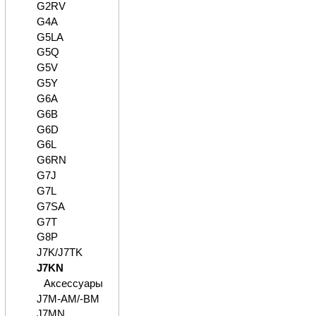
G2RV
G4A
G5LA
G5Q
G5V
G5Y
G6A
G6B
G6D
G6L
G6RN
G7J
G7L
G7SA
G7T
G8P
J7K/J7TK
J7KN
Аксессуары
J7M-AM/-BM
J7MN