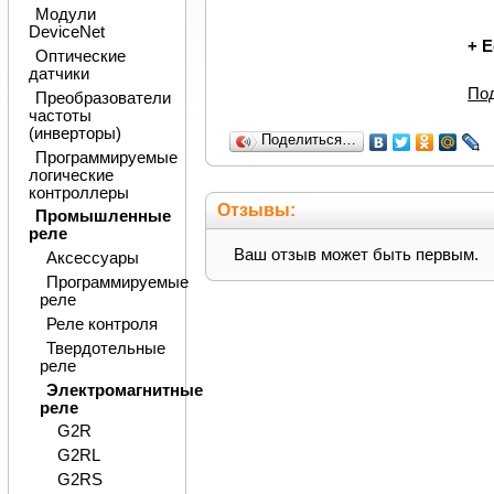
Модули
DeviceNet
+
Е
Оптические
датчики
По
Преобразователи
частоты
(инверторы)
Поделиться…
Программируемые
логические
контроллеры
Отзывы:
Промышленные
реле
Ваш отзыв может быть первым.
Аксессуары
Программируемые
реле
Реле контроля
Твердотельные
реле
Электромагнитные
реле
G2R
G2RL
G2RS