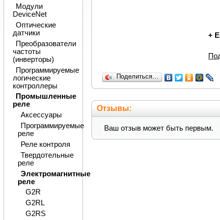
Модули
DeviceNet
Оптические
датчики
+
Е
Преобразователи
частоты
По
(инверторы)
Программируемые
Поделиться…
логические
контроллеры
Промышленные
реле
Отзывы:
Аксессуары
Программируемые
Ваш отзыв может быть первым.
реле
Реле контроля
Твердотельные
реле
Электромагнитные
реле
G2R
G2RL
G2RS