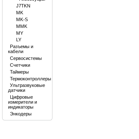
J7TKN
MK
MK-S
MMK
MY
LY
Разъемы и
кабели
Сервосистемы
Счетчики
Таймеры
Термоконтроллеры
Ультразвуковые
датчики
Цифровые
измерители и
индикаторы
Энкодеры