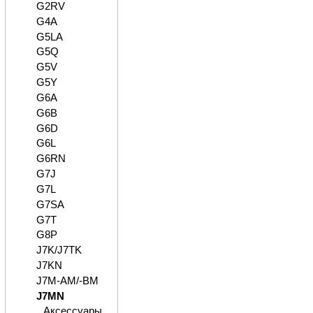
G2RV
G4A
G5LA
G5Q
G5V
G5Y
G6A
G6B
G6D
G6L
G6RN
G7J
G7L
G7SA
G7T
G8P
J7K/J7TK
J7KN
J7M-AM/-BM
J7MN
Аксессуары