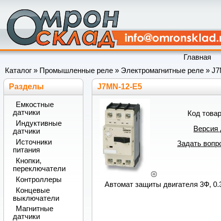
Главная
Каталог
»
Промышленные реле
»
Электромагнитные реле
»
J
Разделы
J7MN-12-E5
Емкостные
датчики
Код това
Индуктивные
Версия 
датчики
Источники
Задать вопр
питания
Кнопки,
переключатели
Контроллеры
Автомат защиты двигателя 3Ф, 0.3
Концевые
выключатели
Магнитные
датчики