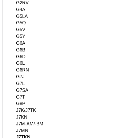
G2RV
G4A
G5LA
G5Q
G5V
G5Y
G6A
G6B
G6D
G6L
G6RN
G7J
G7L
G7SA
G7T
G8P
J7K/J7TK
J7KN
J7M-AM/-BM
J7MN
J7TKN