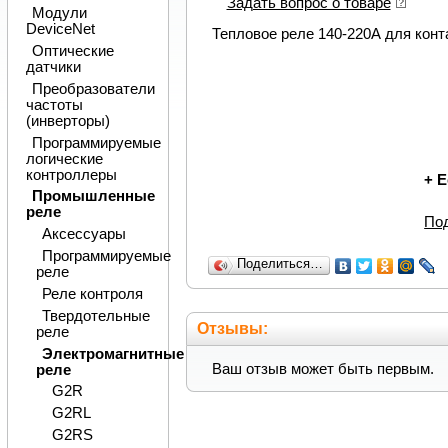
Задать вопрос о товаре
Модули
DeviceNet
Тепловое реле 140-220А для кон
Оптические
датчики
Преобразователи
частоты
(инверторы)
Программируемые
логические
контроллеры
+
Е
Промышленные
реле
По
Аксессуары
Программируемые
Поделиться…
реле
Реле контроля
Твердотельные
Отзывы:
реле
Электромагнитные
Ваш отзыв может быть первым.
реле
G2R
G2RL
G2RS