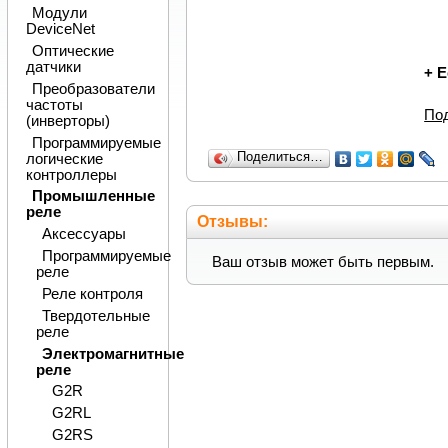
Модули
DeviceNet
Оптические
датчики
+
Е
Преобразователи
частоты
По
(инверторы)
Программируемые
Поделиться…
логические
контроллеры
Промышленные
реле
Отзывы:
Аксессуары
Программируемые
Ваш отзыв может быть первым.
реле
Реле контроля
Твердотельные
реле
Электромагнитные
реле
G2R
G2RL
G2RS