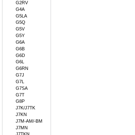
G2RV
G4A
G5LA
G5Q
G5V
G5Y
G6A
G6B
G6D
G6L
G6RN
G7J
G7L
G7SA
G7T
G8P
J7K/J7TK
J7KN
J7M-AM/-BM
J7MN
J7TKN