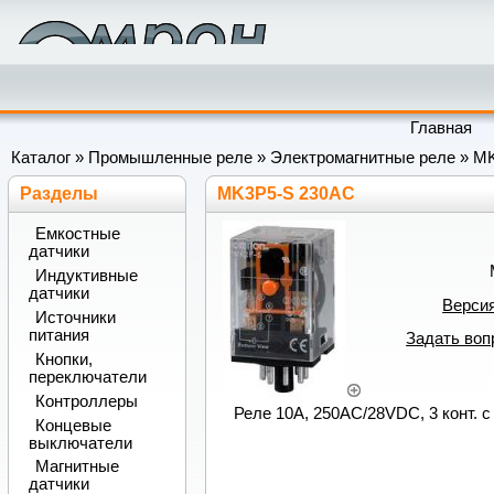
Главная
Каталог
»
Промышленные реле
»
Электромагнитные реле
»
M
Разделы
MK3P5-S 230AC
Емкостные
датчики
Индуктивные
датчики
Версия
Источники
питания
Задать воп
Кнопки,
переключатели
Контроллеры
Реле 10А, 250АС/28VDC, 3 конт. с 
Концевые
выключатели
Магнитные
датчики