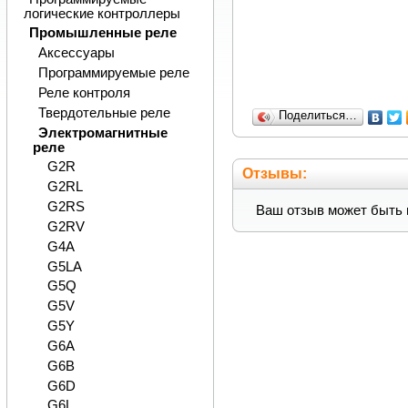
логические контроллеры
Промышленные реле
Аксессуары
Программируемые реле
Реле контроля
Твердотельные реле
Поделиться…
Электромагнитные
реле
G2R
Отзывы:
G2RL
G2RS
Ваш отзыв может быть 
G2RV
G4A
G5LA
G5Q
G5V
G5Y
G6A
G6B
G6D
G6L