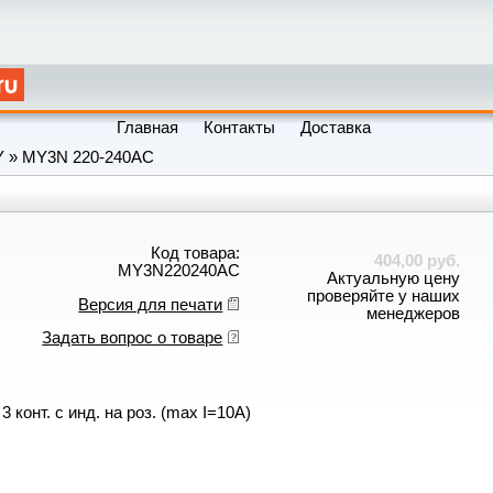
Главная
Контакты
Доставка
Y
»
MY3N 220-240AC
Код товара:
404,00 руб.
MY3N220240AC
Актуальную цену
проверяйте у наших
Версия для печати
менеджеров
Задать вопрос о товаре
 конт. с инд. на роз. (max I=10A)