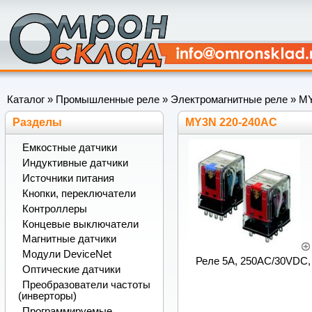
Каталог
»
Промышленные реле
»
Электромагнитные реле
»
M
Разделы
MY3N 220-240AC
Емкостные датчики
Индуктивные датчики
Источники питания
Кнопки, переключатели
Контроллеры
Концевые выключатели
Магнитные датчики
Модули DeviceNet
Реле 5А, 250АС/30VDC, 3
Оптические датчики
Преобразователи частоты
(инверторы)
Программируемые