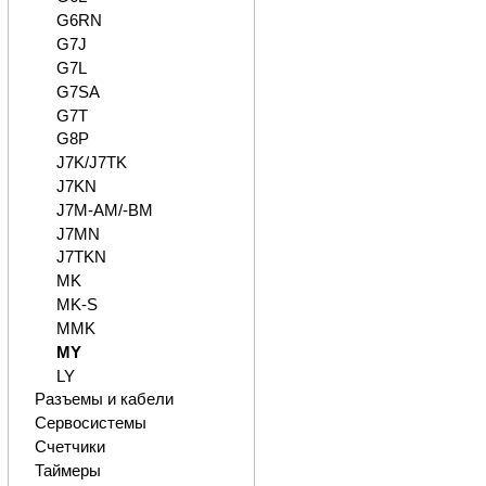
G6RN
G7J
G7L
G7SA
G7T
G8P
J7K/J7TK
J7KN
J7M-AM/-BM
J7MN
J7TKN
MK
MK-S
MMK
MY
LY
Разъемы и кабели
Сервосистемы
Счетчики
Таймеры