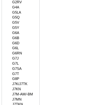
G2RV
G4A
G5LA
G5Q
G5V
G5Y
G6A
G6B
G6D
G6L
G6RN
G7J
G7L
G7SA
G7T
G8P
J7K/J7TK
J7KN
J7M-AM/-BM
J7MN
J7TKN