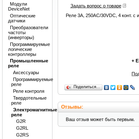
Модули
Задать вопрос о товаре
DeviceNet
Реле 3А, 250АС/30VDC, 4 конт. с и
Оптические
датчики
Преобразователи
частоты
(инверторы)
Программируемые
логические
контроллеры
+
Е
Промышленные
реле
Аксессуары
По
Программируемые
реле
Поделиться…
Реле контроля
Твердотельные
реле
Отзывы:
Электромагнитные
реле
Ваш отзыв может быть первым.
G2R
G2RL
G2RS