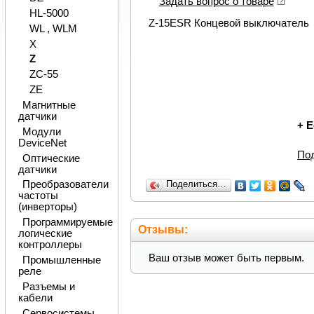
Задать вопрос о товаре
HL-5000
Z-15ESR Концевой выключатель
WL , WLM
X
Z
ZC-55
ZE
Магнитные
датчики
+
Е
Модули
DeviceNet
По
Оптические
датчики
Преобразователи
Поделиться…
частоты
(инверторы)
Программируемые
Отзывы:
логические
контроллеры
Ваш отзыв может быть первым.
Промышленные
реле
Разъемы и
кабели
Сервосистемы