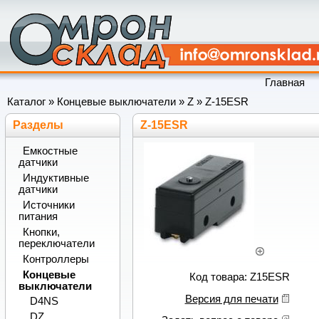
Главная
Каталог
»
Концевые выключатели
»
Z
»
Z-15ESR
Разделы
Z-15ESR
Емкостные
датчики
Индуктивные
датчики
Источники
питания
Кнопки,
переключатели
Контроллеры
Концевые
Код товара: Z15ESR
выключатели
Версия для печати
D4NS
DZ