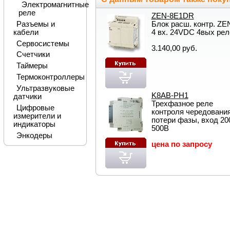
Электромагнитные
реле
ZEN-8E1DR
Разъемы и
Блок расш. контр. ZE
кабели
4 вх. 24VDС 4вых рел
Сервосистемы
3.140,00 руб.
Счетчики
Таймеры
Термоконтроллеры
Ультразвуковые
K8AB-PH1
датчики
Трехфазное реле
Цифровые
контроля чередования
измерители и
потери фазы, вход 20
индикаторы
500В
Энкодеры
цена по запросу