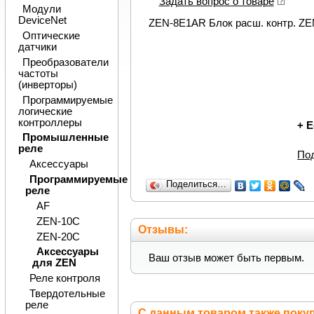
Задать вопрос о товаре
Модули
DeviceNet
ZEN-8E1AR Блок расш. контр. ZEN
Оптические
датчики
Преобразователи
частоты
(инверторы)
Программируемые
логические
контроллеры
+
Е
Промышленные
реле
По
Аксессуары
Программируемые
Поделиться…
реле
AF
ZEN-10C
Отзывы:
ZEN-20C
Аксессуары
Ваш отзыв может быть первым.
для ZEN
Реле контроля
Твердотельные
реле
С данным товаром также поку