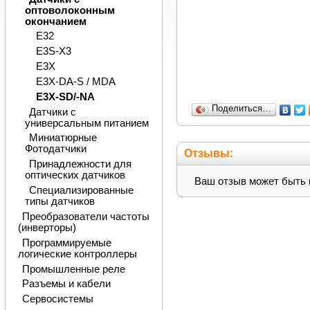
оптоволоконным
окончанием
E32
E3S-X3
E3X
E3X-DA-S / MDA
E3X-SD/-NA
Поделиться…
Датчики с
универсальным питанием
Миниатюрные
Фотодатчики
Отзывы:
Принадлежности для
оптических датчиков
Ваш отзыв может быть 
Специализированные
типы датчиков
Преобразователи частоты
(инверторы)
Программируемые
логические контроллеры
Промышленные реле
Разъемы и кабели
Сервосистемы