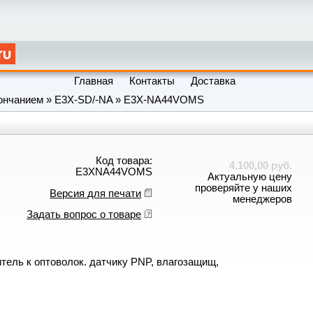
Главная
Контакты
Доставка
ончанием
»
E3X-SD/-NA
»
E3X-NA44VOMS
Код товара:
4.100,00 руб.
E3XNA44VOMS
Актуальную цену
проверяйте у наших
Версия для печати
менеджеров
Задать вопрос о товаре
ель к оптоволок. датчику PNP, влагозащищ,