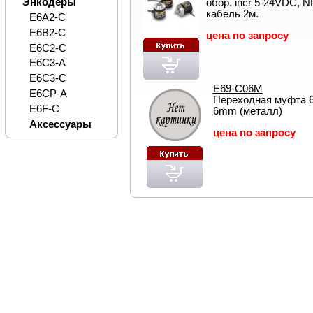
Энкодеры
обор. incr 5-24VDC, N
кабель 2м.
E6A2-C
E6B2-C
цена по запросу
E6C2-C
E6C3-A
E6C3-C
E69-C06M
E6CP-A
Переходная муфта 
E6F-C
6mm (металл)
Аксессуары
цена по запросу