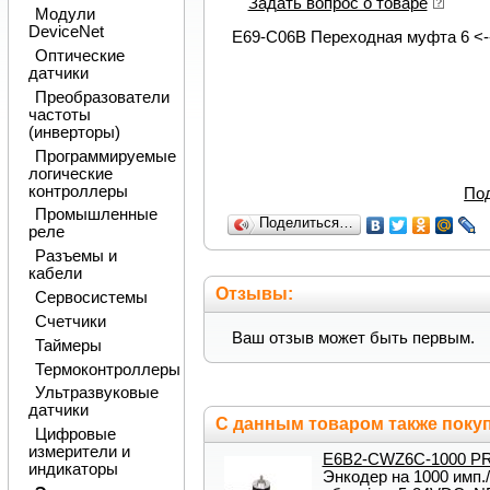
Задать вопрос о товаре
Модули
DeviceNet
E69-C06B Переходная муфта 6 <-
Оптические
датчики
Преобразователи
частоты
(инверторы)
Программируемые
логические
контроллеры
По
Промышленные
Поделиться…
реле
Разъемы и
кабели
Отзывы:
Сервосистемы
Счетчики
Ваш отзыв может быть первым.
Таймеры
Термоконтроллеры
Ультразвуковые
датчики
С данным товаром также поку
Цифровые
измерители и
E6B2-CWZ6C-1000 P
индикаторы
Энкодер на 1000 имп./