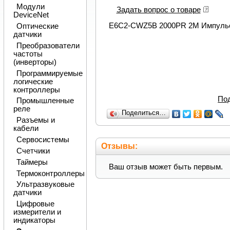
Модули
Задать вопрос о товаре
DeviceNet
E6C2-CWZ5B 2000PR 2M Импульсн
Оптические
датчики
Преобразователи
частоты
(инверторы)
Программируемые
логические
контроллеры
По
Промышленные
реле
Поделиться…
Разъемы и
кабели
Сервосистемы
Отзывы:
Счетчики
Таймеры
Ваш отзыв может быть первым.
Термоконтроллеры
Ультразвуковые
датчики
Цифровые
измерители и
индикаторы