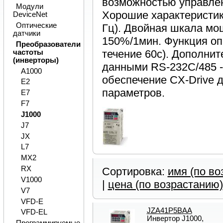
возможностью управлен
Модули
Хорошие характеристик
DeviceNet
Оптические
Гц). Двойная шкала м
датчики
150%/1мин. Функция оп
Преобразователи
течение 60с). Дополни
частоты
(инверторы)
данными RS-232C/485 
A1000
обеспечение CX-Drive 
E2
параметров.
E7
F7
J1000
J7
JX
L7
MX2
RX
Сортировка:
имя (по во
V1000
|
цена (по возрастанию)
V7
VFD-E
JZA41P5BAA
VFD-EL
Инвертор J1000,