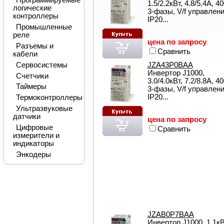
Программируемые
1.5/2.2кВт, 4.8/5.4А, 4
логические
3-фазы, V/f управлени
контроллеры
IP20...
Промышленные
реле
цена по запросу
Разъемы и
Сравнить
кабели
JZA43P0BAA
Сервосистемы
Инвертор J1000,
Счетчики
3.0/4.0кВт, 7.2/8.8А, 4
Таймеры
3-фазы, V/f управлени
IP20...
Термоконтроллеры
Ультразвуковые
датчики
цена по запросу
Цифровые
Сравнить
измерители и
индикаторы
Энкодеры
JZAB0P7BAA
Инвертор J1000, 1.1кВ