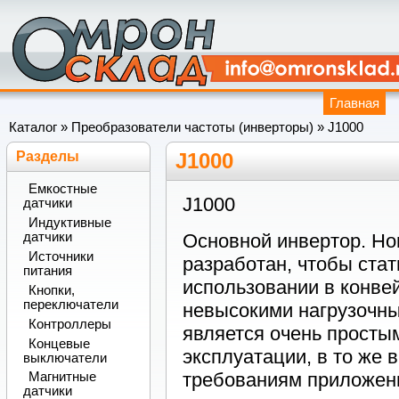
Главная
Каталог
»
Преобразователи частоты (инверторы)
»
J1000
Разделы
J1000
Емкостные
J1000
датчики
Индуктивные
Основной инвертор. Но
датчики
Источники
разработан, чтобы ста
питания
использовании в конвей
Кнопки,
переключатели
невысокими нагрузочны
Контроллеры
является очень простым
Концевые
эксплуатации, в то же 
выключатели
требованиям приложени
Магнитные
датчики