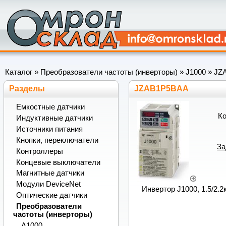
Каталог
»
Преобразователи частоты (инверторы)
»
J1000
»
JZ
Разделы
JZAB1P5BAA
Емкостные датчики
К
Индуктивные датчики
Источники питания
Кнопки, переключатели
За
Контроллеры
Концевые выключатели
Магнитные датчики
Модули DeviceNet
Инвертор J1000, 1.5/2.2к
Оптические датчики
Преобразователи
частоты (инверторы)
A1000