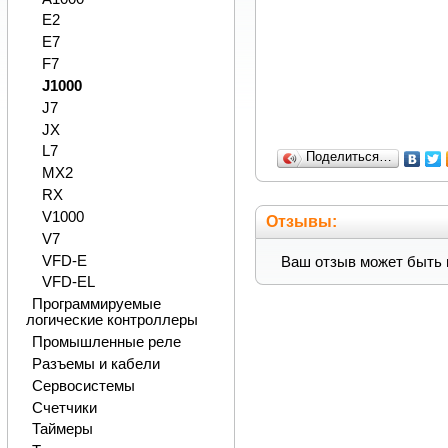
E2
E7
F7
J1000
J7
JX
L7
Поделиться…
MX2
RX
V1000
Отзывы:
V7
VFD-E
Ваш отзыв может быть 
VFD-EL
Программируемые
логические контроллеры
Промышленные реле
Разъемы и кабели
Сервосистемы
Счетчики
Таймеры