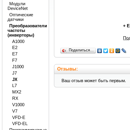
Модули
DeviceNet
Оптические
датчики
+
Е
Преобразователи
частоты
(инверторы)
По
A1000
E2
Поделиться…
E7
F7
J1000
Отзывы:
J7
JX
Ваш отзыв может быть первым.
L7
MX2
RX
V1000
V7
VFD-E
VFD-EL