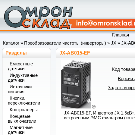
Главная
Каталог
»
Преобразователи частоты (инверторы)
»
JX
»
JX-AB
Разделы
JX-AB015-EF
Емкостные
датчики
Код товар
Индуктивные
Версия 
датчики
Источники
Задать вопро
питания
Кнопки,
переключатели
Контроллеры
JX-AB015-EF, Инвертор JX 1.5кВт, 
Концевые
встроенным ЭМС фильтром (кате
выключатели
Магнитные
датчики