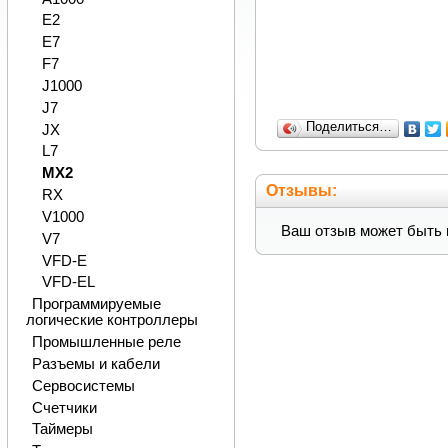
E2
E7
F7
J1000
J7
Поделиться…
JX
L7
MX2
Отзывы:
RX
V1000
Ваш отзыв может быть 
V7
VFD-E
VFD-EL
Программируемые
логические контроллеры
Промышленные реле
Разъемы и кабели
Сервосистемы
Счетчики
Таймеры